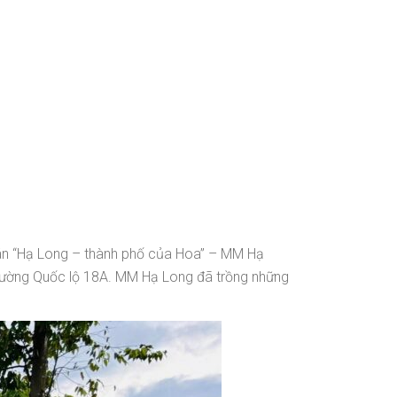
án “Hạ Long – thành phố của Hoa” – MM Hạ
c đường Quốc lộ 18A. MM Hạ Long đã trồng những