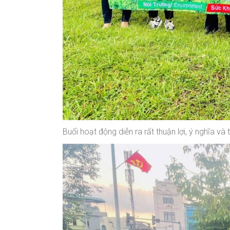
Buổi hoạt động diễn ra rất thuận lợi, ý nghĩa và