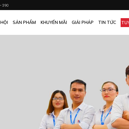
 – 390
CHƯƠNG TRÌNH KHUYẾN MÃI
KHÁCH SẠN
ẤN PHẨM KHUYẾN MÃI
NHÀ HÀNG
 HỘI
SẢN PHẨM
KHUYẾN MÃI
GIẢI PHÁP
TIN TỨC
TU
MUA ONLINE GIÁ TỐT
CĂN TIN
GIÁ TỐT CHO DOANH NGHIỆP
VĂN PHÒNG
CHƯƠNG TRÌNH KHUYẾN MÃI
KHÁCH SẠN
NHÀ MÁY
ẤN PHẨM KHUYẾN MÃI
NHÀ HÀNG
TẠP HÓA
MUA ONLINE GIÁ TỐT
CĂN TIN
GIÁ TỐT CHO DOANH NGHIỆP
VĂN PHÒNG
NHÀ MÁY
TẠP HÓA