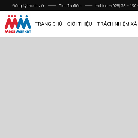
Đăng ký thành viên
Tìm địa điểm
Hotline: +(028) 35 – 190
GIỚI THIỆU DOANH NGHIỆP
DANH SÁCH HỆ THỐNG
TRANG CHỦ
GIỚI THIỆU
TRÁCH NHIỆM XÃ
QUẢN LÝ CHẤT LƯỢNG
CÁC CHÍNH SÁCH CHUNG
GIỚI THIỆU DOANH NGHIỆP
DANH SÁCH HỆ THỐNG
QUẢN LÝ CHẤT LƯỢNG
CÁC CHÍNH SÁCH CHUNG