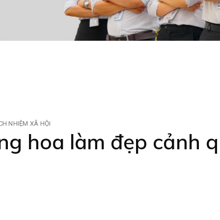
CH NHIỆM XÃ HỘI
g hoa làm đẹp cảnh q