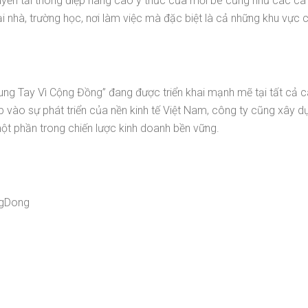
ền tải thông điệp nâng cao ý thức của mỗi bé cũng như các cá 
ại nhà, trường học, nơi làm việc mà đặc biệt là cả những khu vực
ung Tay Vì Cộng Đồng” đang được triển khai mạnh mẽ tại tất cả
 vào sự phát triển của nền kinh tế Việt Nam, công ty cũng xây d
ột phần trong chiến lược kinh doanh bền vững.
ngDong