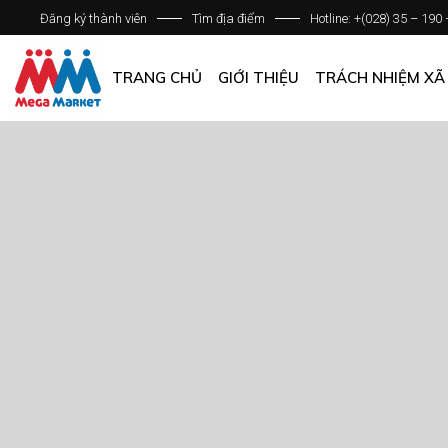
Đăng ký thành viên
Tìm địa điểm
Hotline: +(028) 35 – 190
GIỚI THIỆU DOANH NGHIỆP
DANH SÁCH HỆ THỐNG
TRANG CHỦ
GIỚI THIỆU
TRÁCH NHIỆM XÃ
QUẢN LÝ CHẤT LƯỢNG
CÁC CHÍNH SÁCH CHUNG
GIỚI THIỆU DOANH NGHIỆP
DANH SÁCH HỆ THỐNG
QUẢN LÝ CHẤT LƯỢNG
CÁC CHÍNH SÁCH CHUNG