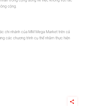
nhân trong cộng đồng về việc không vứt rác
 công cộng.
 các chi nhánh của MM Mega Market trên cả
ựng các chương trình cụ thể nhằm thực hiện