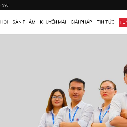
 – 390
CHƯƠNG TRÌNH KHUYẾN MÃI
KHÁCH SẠN
ẤN PHẨM KHUYẾN MÃI
NHÀ HÀNG
 HỘI
SẢN PHẨM
KHUYẾN MÃI
GIẢI PHÁP
TIN TỨC
TU
MUA ONLINE GIÁ TỐT
CĂN TIN
GIÁ TỐT CHO DOANH NGHIỆP
VĂN PHÒNG
CHƯƠNG TRÌNH KHUYẾN MÃI
KHÁCH SẠN
NHÀ MÁY
ẤN PHẨM KHUYẾN MÃI
NHÀ HÀNG
TẠP HÓA
MUA ONLINE GIÁ TỐT
CĂN TIN
GIÁ TỐT CHO DOANH NGHIỆP
VĂN PHÒNG
NHÀ MÁY
TẠP HÓA