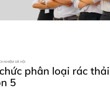
CH NHIỆM XÃ HỘI
hức phân loại rác thải
n 5