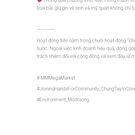
Thông qua chương trình, MM mong muốn truy
bừa bãi, giữ gìn vệ sinh và mỹ quan không chỉ t
—————
Hoạt động trên nằm trong chuỗi hoạt động “Ch
nước. Ngoài việc kinh doanh hiệu quả, đóng góp
trách nhiệm đối với cộng đồng và xem đây là m
# MMMegaMarket
#JoiningHandsForCommunity_ChungTayViCo
#Environment_Moitruong