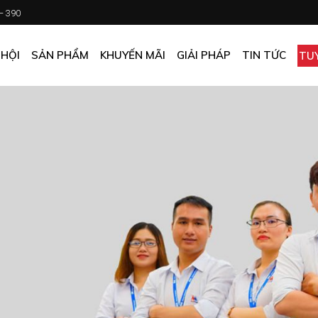
 – 390
CHƯƠNG TRÌNH KHUYẾN MÃI
KHÁCH SẠN
ẤN PHẨM KHUYẾN MÃI
NHÀ HÀNG
 HỘI
SẢN PHẨM
KHUYẾN MÃI
GIẢI PHÁP
TIN TỨC
TU
MUA ONLINE GIÁ TỐT
CĂN TIN
GIÁ TỐT CHO DOANH NGHIỆP
VĂN PHÒNG
CHƯƠNG TRÌNH KHUYẾN MÃI
KHÁCH SẠN
NHÀ MÁY
ẤN PHẨM KHUYẾN MÃI
NHÀ HÀNG
TẠP HÓA
MUA ONLINE GIÁ TỐT
CĂN TIN
GIÁ TỐT CHO DOANH NGHIỆP
VĂN PHÒNG
NHÀ MÁY
TẠP HÓA