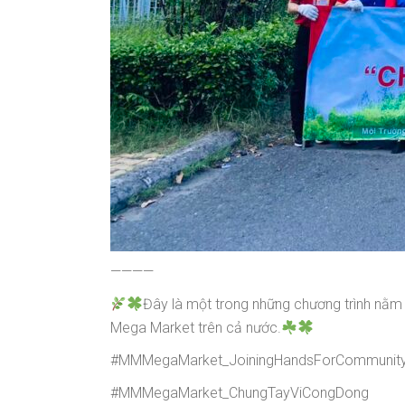
————
Đây là một trong những chương trình nằm
Mega Market trên cả nước.
#MMMegaMarket_JoiningHandsForCommunit
#MMMegaMarket_ChungTayViCongDong