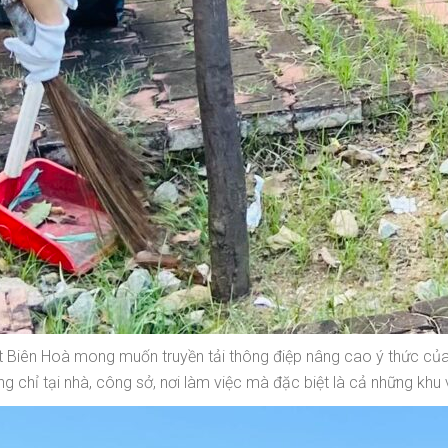
 Biên Hoà mong muốn truyền tải thông điệp nâng cao ý thức của
ng chỉ tại nhà, công sở, nơi làm việc mà đặc biệt là cả những kh