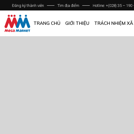
Đăng ký thành viên
Tìm địa điểm
Hotline: +(028) 35 – 190
GIỚI THIỆU DOANH NGHIỆP
DANH SÁCH HỆ THỐNG
TRANG CHỦ
GIỚI THIỆU
TRÁCH NHIỆM XÃ
QUẢN LÝ CHẤT LƯỢNG
CÁC CHÍNH SÁCH CHUNG
GIỚI THIỆU DOANH NGHIỆP
DANH SÁCH HỆ THỐNG
QUẢN LÝ CHẤT LƯỢNG
CÁC CHÍNH SÁCH CHUNG