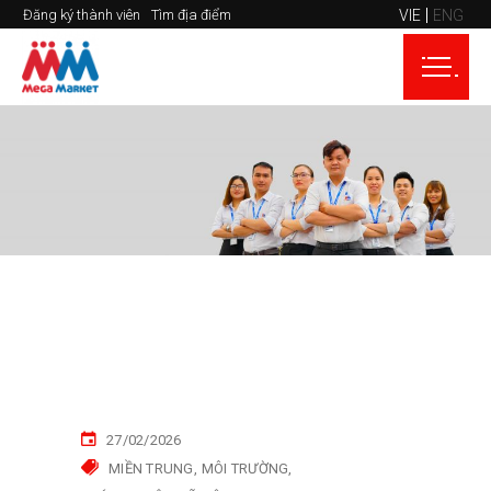
VIE
ENG
Đăng ký thành viên
Tìm địa điểm
27/02/2026
MIỀN TRUNG
MÔI TRƯỜNG