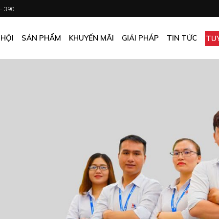
 – 390
CHƯƠNG TRÌNH KHUYẾN MÃI
KHÁCH SẠN
ẤN PHẨM KHUYẾN MÃI
NHÀ HÀNG
 HỘI
SẢN PHẨM
KHUYẾN MÃI
GIẢI PHÁP
TIN TỨC
TU
MUA ONLINE GIÁ TỐT
CĂN TIN
GIÁ TỐT CHO DOANH NGHIỆP
VĂN PHÒNG
CHƯƠNG TRÌNH KHUYẾN MÃI
KHÁCH SẠN
NHÀ MÁY
ẤN PHẨM KHUYẾN MÃI
NHÀ HÀNG
TẠP HÓA
MUA ONLINE GIÁ TỐT
CĂN TIN
GIÁ TỐT CHO DOANH NGHIỆP
VĂN PHÒNG
NHÀ MÁY
TẠP HÓA