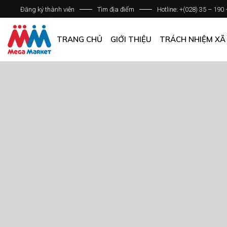
Đăng ký thành viên
Tìm địa điểm
Hotline: +(028) 35 – 190
GIỚI THIỆU DOANH NGHIỆP
DANH SÁCH HỆ THỐNG
TRANG CHỦ
GIỚI THIỆU
TRÁCH NHIỆM XÃ
QUẢN LÝ CHẤT LƯỢNG
CÁC CHÍNH SÁCH CHUNG
GIỚI THIỆU DOANH NGHIỆP
DANH SÁCH HỆ THỐNG
QUẢN LÝ CHẤT LƯỢNG
CÁC CHÍNH SÁCH CHUNG