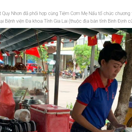
Quy Nhơn đã phối hợp cùng Tiệm Cơm Mẹ Nấu tổ chức chương tr
ại Bệnh viện Đa khoa Tỉnh Gia Lai (thuộc địa bàn tỉnh Bình Định cũ