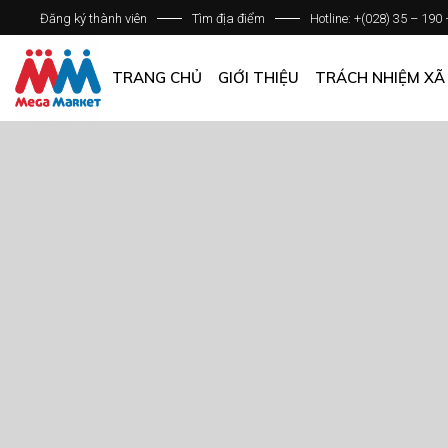
Đăng ký thành viên
Tìm địa điểm
Hotline: +(028) 35 – 190
GIỚI THIỆU DOANH NGHIỆP
DANH SÁCH HỆ THỐNG
TRANG CHỦ
GIỚI THIỆU
TRÁCH NHIỆM XÃ
QUẢN LÝ CHẤT LƯỢNG
CÁC CHÍNH SÁCH CHUNG
GIỚI THIỆU DOANH NGHIỆP
DANH SÁCH HỆ THỐNG
QUẢN LÝ CHẤT LƯỢNG
CÁC CHÍNH SÁCH CHUNG