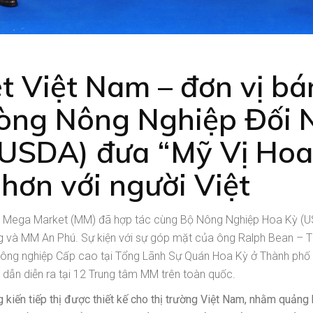
Việt Nam – đơn vị bán
òng Nông Nghiệp Đối 
USDA) đưa “Mỹ Vị Hoa 
hơn với người Việt
 Mega Market (MM) đã hợp tác cùng Bộ Nông Nghiệp Hoa Kỳ (US
ng và MM An Phú. Sự kiện với sự góp mặt của ông Ralph Bean – 
 Nông nghiệp Cấp cao tại Tổng Lãnh Sự Quán Hoa Kỳ ở Thành phố
dẫn diễn ra tại 12 Trung tâm MM trên toàn quốc.
 kiến tiếp thị được thiết kế cho thị trường Việt Nam, nhằm quảng