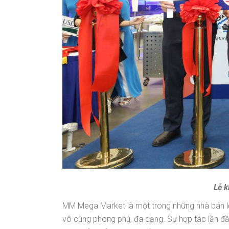
Lễ k
MM Mega Market là một trong những nhà bán l
vô cùng phong phú, đa dạng. Sự hợp tác lần đ