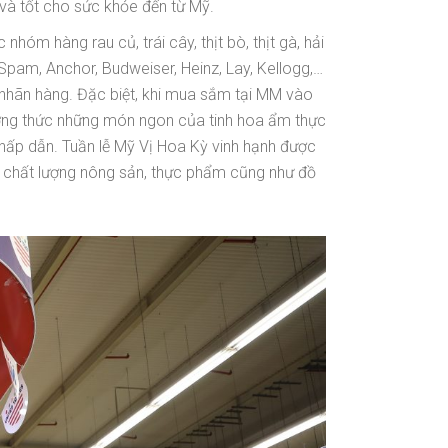
 và tốt cho sức khỏe đến từ Mỹ.
óm hàng rau củ, trái cây, thịt bò, thịt gà, hải
 Spam, Anchor, Budweiser, Heinz, Lay, Kellogg,…
 nhãn hàng. Đặc biệt, khi mua sắm tại MM vào
ởng thức những món ngon của tinh hoa ẩm thực
 hấp dẫn. Tuần lễ Mỹ Vị Hoa Kỳ vinh hạnh được
 chất lượng nông sản, thực phẩm cũng như đồ