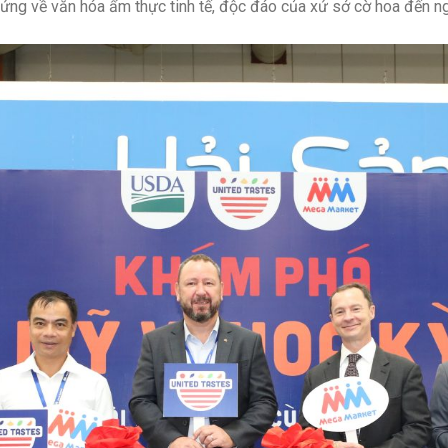
m hứng về văn hóa ẩm thực tinh tế, độc đáo của xứ sở cờ hoa đến n