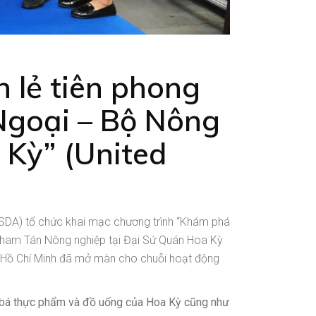
 lẻ tiên phong
Ngoại – Bộ Nông
Kỳ” (United
DA) tổ chức khai mạc chương trình “Khám phá
Tham Tán Nông nghiệp tại Đại Sứ Quán Hoa Kỳ
 Hồ Chí Minh đã mở màn cho chuỗi hoạt động
 bá thực
phẩm và đồ uống
của Hoa Kỳ cũng như