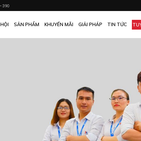
 – 390
CHƯƠNG TRÌNH KHUYẾN MÃI
KHÁCH SẠN
ẤN PHẨM KHUYẾN MÃI
NHÀ HÀNG
 HỘI
SẢN PHẨM
KHUYẾN MÃI
GIẢI PHÁP
TIN TỨC
TU
MUA ONLINE GIÁ TỐT
CĂN TIN
GIÁ TỐT CHO DOANH NGHIỆP
VĂN PHÒNG
CHƯƠNG TRÌNH KHUYẾN MÃI
KHÁCH SẠN
NHÀ MÁY
ẤN PHẨM KHUYẾN MÃI
NHÀ HÀNG
TẠP HÓA
MUA ONLINE GIÁ TỐT
CĂN TIN
GIÁ TỐT CHO DOANH NGHIỆP
VĂN PHÒNG
NHÀ MÁY
TẠP HÓA