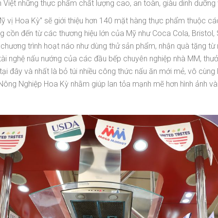
ình Việt những thực phẩm chất lượng cao, an toàn, giàu dinh dưỡng
ị Hoa Kỳ” sẽ giới thiệu hơn 140 mặt hàng thực phẩm thuộc các nh
ng cồn đến từ các thương hiệu lớn của Mỹ như Coca Cola, Bristol,
c chương trình hoạt náo như dùng thử sản phẩm, nhận quà tặng từ
 tài nghệ nấu nướng của các đầu bếp chuyên nghiệp nhà MM, thư
tại đây và nhất là bỏ túi nhiều công thức nấu ăn mới mẻ, vô cùng
 Nông Nghiệp Hoa Kỳ nhằm giúp lan tỏa mạnh mẽ hơn hình ảnh và