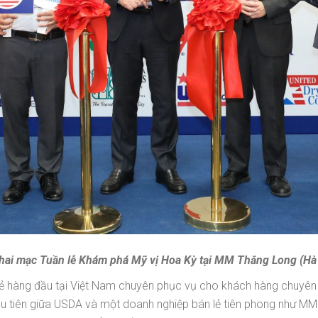
hai mạc Tuần lễ Khám phá Mỹ vị Hoa Kỳ tại MM Thăng Long (Hà
ẻ hàng đầu tại Việt Nam chuyên phục vụ cho khách hàng chuyên 
ầu tiên giữa USDA và một doanh nghiệp bán lẻ tiên phong như M