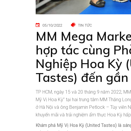
05/10/2022
TIN TỨC
MM Mega Market 
hợp tác cùng Ph
Nghiệp Hoa Kỳ (
Tastes) đến gần 
TP HCM, ngày 15 và 20 tháng 9 năm 2022, MM
Mỹ Vị Hoa Kỳ” tại hai trung tâm MM Thăng Lo
ở Hà Nội và ông Benjamin Petlock – Tùy viên
khuyến mãi và trải nghiệm ẩm thực Hoa Kỳ hấp 
Khám phá
Mỹ Vị Hoa K
ỳ
(United Taste
s
) là
sáng