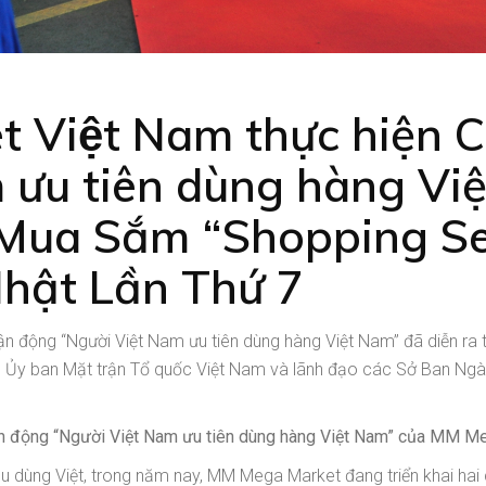
Việt Nam thực hiện 
 ưu tiên dùng hàng Vi
Mua Sắm “Shopping Se
hật Lần Thứ 7
 vận động “Người Việt Nam ưu tiên dùng hàng Việt Nam” đã diễn 
ực Ủy ban Mặt trận Tổ quốc Việt Nam và lãnh đạo các Sở Ban Ngà
n động “Người Việt Nam ưu tiên dùng hàng Việt Nam” của MM M
êu dùng Việt, trong năm nay, MM Mega Market đang triển khai hai 