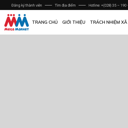
Đăng ký thành viên
Tìm địa điểm
Hotline: +(028) 35 – 190
GIỚI THIỆU DOANH NGHIỆP
DANH SÁCH HỆ THỐNG
TRANG CHỦ
GIỚI THIỆU
TRÁCH NHIỆM XÃ
QUẢN LÝ CHẤT LƯỢNG
CÁC CHÍNH SÁCH CHUNG
GIỚI THIỆU DOANH NGHIỆP
DANH SÁCH HỆ THỐNG
QUẢN LÝ CHẤT LƯỢNG
CÁC CHÍNH SÁCH CHUNG