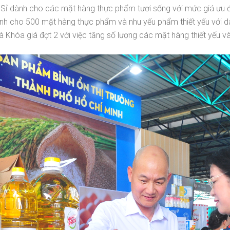
iá Sỉ dành cho các mặt hàng thực phẩm tươi sống với mức giá ưu
dành cho 500 mặt hàng thực phẩm và nhu yếu phẩm thiết yếu với 
và Khóa giá đợt 2 với việc tăng số lượng các mặt hàng thiết yếu v