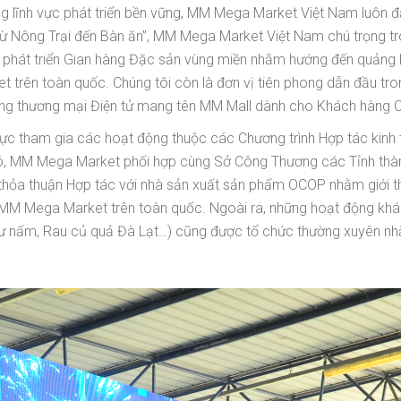
g lĩnh vực phát triển bền vững, MM Mega Market Việt Nam luôn đ
 Nông Trại đến Bàn ăn”, MM Mega Market Việt Nam chú trọng tro
 phát triển Gian hàng Đặc sản vùng miền nhằm hướng đến quảng 
 trên toàn quốc. Chúng tôi còn là đơn vị tiên phong dẫn đầu tron
ng thương mại Điện tử mang tên MM Mall dành cho Khách hàng C
c tham gia các hoạt động thuộc các Chương trình Hợp tác kinh tế
 đó, MM Mega Market phối hợp cùng Sở Công Thương các Tỉnh thà
 thỏa thuận Hợp tác với nhà sản xuất sản phẩm OCOP nhằm giới t
M Mega Market trên toàn quốc. Ngoài ra, những hoạt động khác n
ư nấm, Rau củ quả Đà Lạt…) cũng được tổ chức thường xuyên nhằ