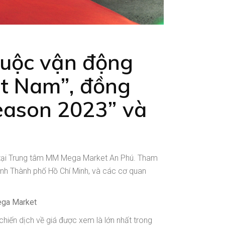
Cuộc vận động
ệt Nam”, đồng
ason 2023” và
ra tại Trung tâm MM Mega Market An Phú. Tham
nh Thành phố Hồ Chí Minh, và các cơ quan
ega Market
chiến dịch về giá được xem là lớn nhất trong