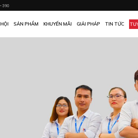
 – 390
CHƯƠNG TRÌNH KHUYẾN MÃI
KHÁCH SẠN
ẤN PHẨM KHUYẾN MÃI
NHÀ HÀNG
 HỘI
SẢN PHẨM
KHUYẾN MÃI
GIẢI PHÁP
TIN TỨC
TU
MUA ONLINE GIÁ TỐT
CĂN TIN
GIÁ TỐT CHO DOANH NGHIỆP
VĂN PHÒNG
CHƯƠNG TRÌNH KHUYẾN MÃI
KHÁCH SẠN
NHÀ MÁY
ẤN PHẨM KHUYẾN MÃI
NHÀ HÀNG
TẠP HÓA
MUA ONLINE GIÁ TỐT
CĂN TIN
GIÁ TỐT CHO DOANH NGHIỆP
VĂN PHÒNG
NHÀ MÁY
TẠP HÓA