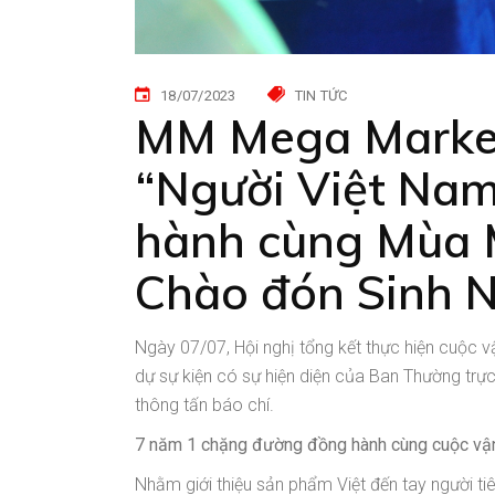
18/07/2023
TIN TỨC
MM Mega Market 
“Người Việt Nam
hành cùng Mùa 
Chào đón Sinh N
Ngày 07/07, Hội nghị tổng kết thực hiện cuộc
dự sự kiện có sự hiện diện của Ban Thường tr
thông tấn báo chí.
7 năm 1 chặng đường đồng hành cùng cuộc vậ
Nhằm giới thiệu sản phẩm Việt đến tay người ti