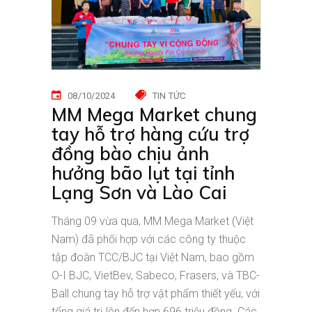
08/10/2024
TIN TỨC
MM Mega Market chung
tay hỗ trợ hàng cứu trợ
đồng bào chịu ảnh
hưởng bão lụt tại tỉnh
Lạng Sơn và Lào Cai
Tháng 09 vừa qua, MM Mega Market (Việt
Nam) đã phối hợp với các công ty thuộc
tập đoàn TCC/BJC tại Việt Nam, bao gồm
O-I BJC, VietBev, Sabeco, Frasers, và TBC-
Ball chung tay hỗ trợ vật phẩm thiết yếu, với
tổng giá trị lên đến hơn 696 triệu đồng. Các