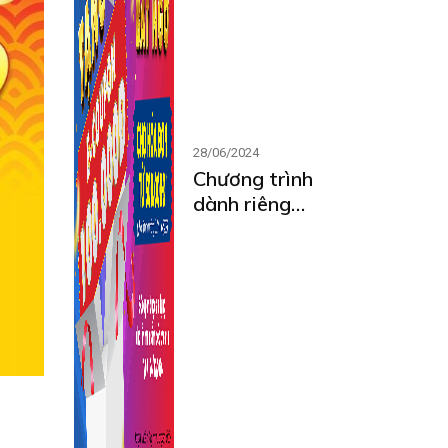
28/06/2024
Chương trình
dành riêng
cho thành
viên MCARD