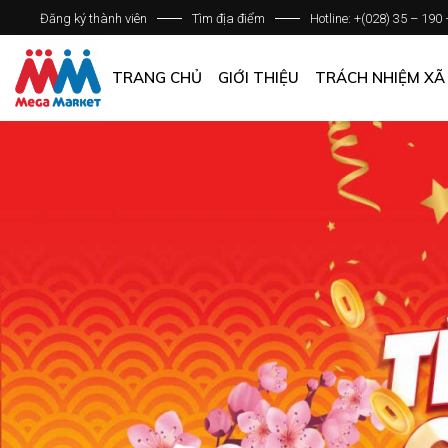
Đăng ký thành viên
Tìm địa điểm
Hotline: +(028) 35 – 190
GIỚI THIỆU DOANH NGHIỆP
DANH SÁCH HỆ THỐNG
TRANG CHỦ
GIỚI THIỆU
TRÁCH NHIỆM XÃ
QUẢN LÝ CHẤT LƯỢNG
CÁC CHÍNH SÁCH CHUNG
GIỚI THIỆU DOANH NGHIỆP
DANH SÁCH HỆ THỐNG
QUẢN LÝ CHẤT LƯỢNG
CÁC CHÍNH SÁCH CHUNG