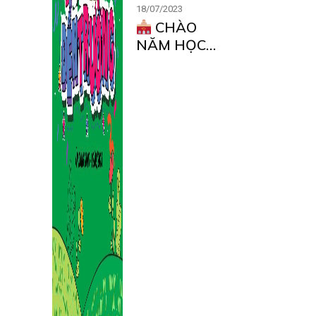
18/07/2023
CHÀO
NĂM HỌC
MỚI – CÙNG
MM VUI
KHỎE ĐẾN
TRƯỜNG