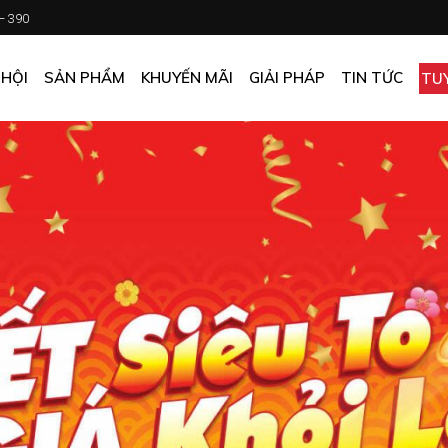
 – 390
CHƯƠNG TRÌNH KHUYẾN MÃI
KHÁCH SẠN
ẤN PHẨM KHUYẾN MÃI
NHÀ HÀNG
 HỘI
SẢN PHẨM
KHUYẾN MÃI
GIẢI PHÁP
TIN TỨC
TU
MUA ONLINE GIÁ TỐT
CĂN TIN
GIÁ TỐT CHO DOANH NGHIỆP
VĂN PHÒNG
CHƯƠNG TRÌNH KHUYẾN MÃI
KHÁCH SẠN
NHÀ MÁY
ẤN PHẨM KHUYẾN MÃI
NHÀ HÀNG
TẠP HÓA
MUA ONLINE GIÁ TỐT
CĂN TIN
GIÁ TỐT CHO DOANH NGHIỆP
VĂN PHÒNG
NHÀ MÁY
TẠP HÓA