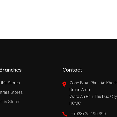
Branches
Contact
th’s Stores
Zone B, An Phu - An Khan
Urban Area,
tral’s Stores
Ward An Phu, Thu Duc City
th’s Stores
HCMC
+ (028) 35 190 390