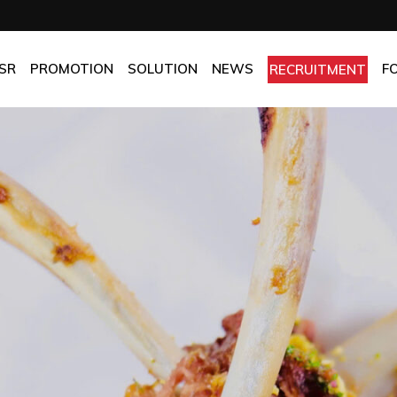
OMPANY
Promotion
HOTEL
CHES
BEST FRESH & BEST PRICE
RESTAURANT
SR
PROMOTION
SOLUTION
NEWS
F
RECRUITMENT
ASSURANCE
BEST CHOICE PRICE
CATERING
OLICIES
OFFICE
PANY
Promotion
HOTEL
MANUFACTORY
ES
BEST FRESH & BEST PRICE
RESTAURANT
MOM & POP
SURANCE
BEST CHOICE PRICE
CATERING
ICIES
OFFICE
MANUFACTORY
MOM & POP