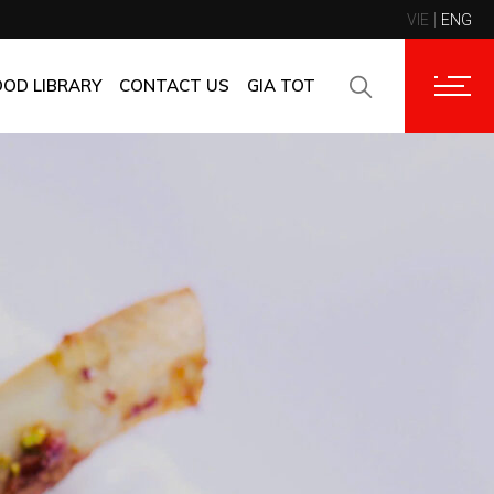
VIE
ENG
CONTACT INFORMATION
CORPORATE CUSTOMERS
OOD LIBRARY
CONTACT US
GIA TOT
SUPPLIERS
FAQ
CONTACT INFORMATION
FEEDBACK
CORPORATE CUSTOMERS
SUPPLIERS
FAQ
FEEDBACK