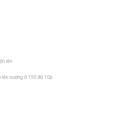
ộn lên
n lên nướng ở 150 độ 10p