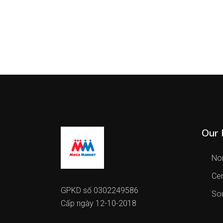
Our 
Nor
Cen
GPKD số 0302249586
Sou
Cấp ngày 12-10-2018