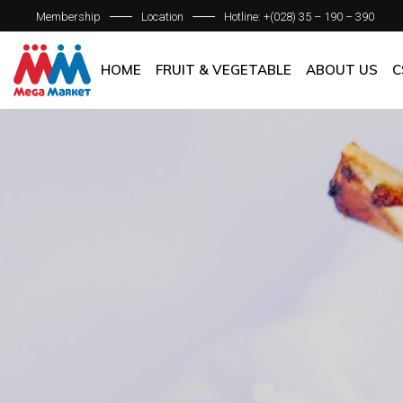
Membership
Location
Hotline: +(028) 35 – 190 – 390
ABOUT C
OUR BRAN
HOME
FRUIT & VEGETABLE
ABOUT US
C
QUALITY 
GENERAL P
ABOUT COM
OUR BRANCH
QUALITY AS
GENERAL POL