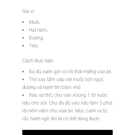
Gia vị:
Muối,
Hạt nêm,
Đường,
Tiêu.
Cách thực hiện:
Đu đủ xanh gọt vỏ rồi thái miếng vừa ăn.
Thịt xay tẩm ướp với muối, bột ngọt,
đường và hành tím băm nhỏ.
Xào sơ thịt, cho vào xoong 1 tô nước
nấu cho sôi. Cho đu đủ vào nấu tầm 5 phút
rồi nêm nếm cho vừa ăn. Múc canh ra tô,
rắc hành ngò lên là có thể dùng được.