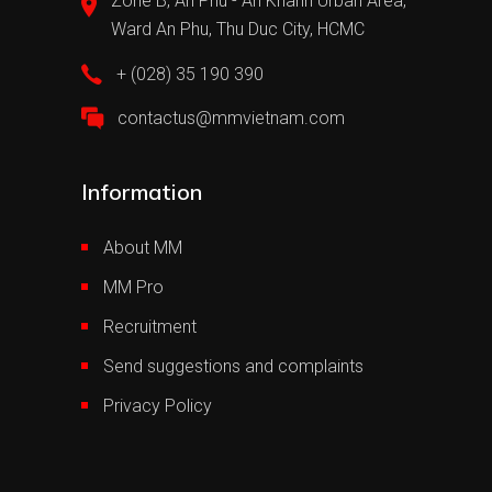
Zone B, An Phu - An Khanh Urban Area,
Ward An Phu, Thu Duc City, HCMC
+ (028) 35 190 390
contactus@mmvietnam.com
Information
About MM
MM Pro
Recruitment
Send suggestions and complaints
Privacy Policy