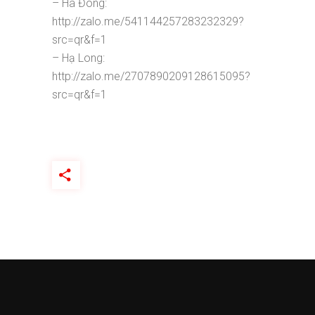
– Hà Đông:
http://zalo.me/541144257283232329?
src=qr&f=1
– Hạ Long:
http://zalo.me/2707890209128615095?
src=qr&f=1