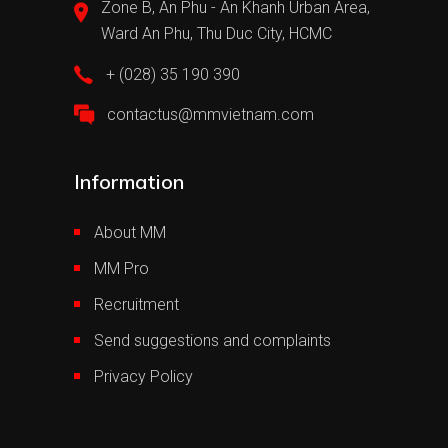
Zone B, An Phu - An Khanh Urban Area,
Ward An Phu, Thu Duc City, HCMC
+ (028) 35 190 390
contactus@mmvietnam.com
Information
About MM
MM Pro
Recruitment
Send suggestions and complaints
Privacy Policy