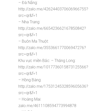
– Đà Nẵng:
http://zalo.me/4262440370606966755?
src=qr&f=1
– Nha Trang:
http://zalo.me/665423662167850842?
src=qr&f=1
– Buôn Ma Thuột:
http://zalo.me/355366177006947276?
src=qr&f=1
Khu vực miền Bắc: – Thăng Long:
http://zalo.me/1017736015873125566?
src=qr&f=1
– Hồng Bàng:
http://zalo.me/1753124532859605636?
src=qr&f=1
– Hoàng Mai:
zalo.me/4611108594773994878