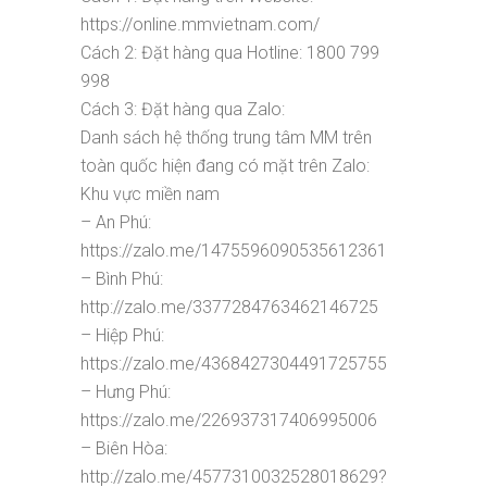
https://online.mmvietnam.com/
Cách 2: Đặt hàng qua Hotline: 1800 799
998
Cách 3: Đặt hàng qua Zalo:
Danh sách hệ thống trung tâm MM trên
toàn quốc hiện đang có mặt trên Zalo:
Khu vực miền nam
– An Phú:
https://zalo.me/1475596090535612361
– Bình Phú:
http://zalo.me/3377284763462146725
– Hiệp Phú:
https://zalo.me/4368427304491725755
– Hưng Phú:
https://zalo.me/226937317406995006
– Biên Hòa:
http://zalo.me/4577310032528018629?