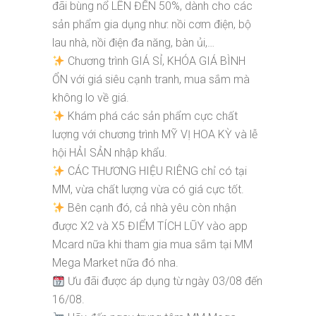
đãi bùng nổ LÊN ĐẾN 50%, dành cho các
sản phẩm gia dụng như: nồi cơm điện, bộ
lau nhà, nồi điện đa năng, bàn ủi,…
Chương trình GIÁ SỈ, KHÓA GIÁ BÌNH
ỔN với giá siêu cạnh tranh, mua sắm mà
không lo về giá.
Khám phá các sản phẩm cực chất
lượng với chương trình MỸ VỊ HOA KỲ và lễ
hội HẢI SẢN nhập khẩu.
CÁC THƯƠNG HIỆU RIÊNG chỉ có tại
MM, vừa chất lượng vừa có giá cực tốt.
Bên cạnh đó, cả nhà yêu còn nhận
được X2 và X5 ĐIỂM TÍCH LŨY vào app
Mcard nữa khi tham gia mua sắm tại MM
Mega Market nữa đó nha.
Ưu đãi được áp dụng từ ngày 03/08 đến
16/08.