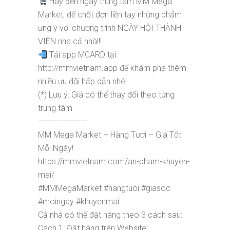
Hãy đến ngay trung tâm MM Mega
Market, để chốt đơn liền tay những phẩm
ưng ý với chương trình NGÀY HỘI THÀNH
VIÊN nha cả nhà!!!
Tải app MCARD tại:
http://mmvietnam.app để khám phá thêm
nhiều ưu đãi hấp dẫn nhé!
(*) Lưu ý: Giá có thể thay đổi theo từng
trung tâm
————————
MM Mega Market – Hàng Tươi – Giá Tốt
Mỗi Ngày!
https://mmvietnam.com/an-pham-khuyen-
mai/
#MMMegaMarket #hangtuoi #giasoc
#moingay #khuyenmai
Cả nhà có thể đặt hàng theo 3 cách sau:
Cách 1: Đặt hàng trên Website: