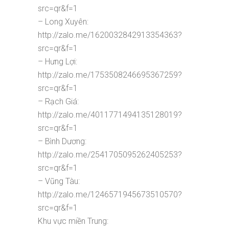
src=qr&f=1
– Long Xuyên:
http://zalo.me/1620032842913354363?
src=qr&f=1
– Hưng Lợi:
http://zalo.me/1753508246695367259?
src=qr&f=1
– Rạch Giá:
http://zalo.me/4011771494135128019?
src=qr&f=1
– Bình Dương:
http://zalo.me/2541705095262405253?
src=qr&f=1
– Vũng Tàu:
http://zalo.me/1246571945673510570?
src=qr&f=1
Khu vực miền Trung: